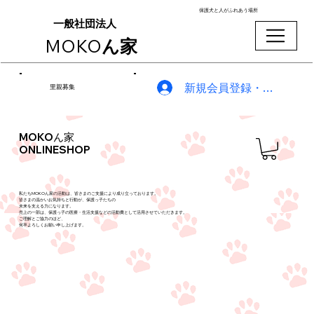
保護犬と人がふれあう場所
一般社団法人
MOKO
ん家
新規会員登録・ログイン
里親募集
MOKOん家
ONLINESHOP
私たちMOKOん家の活動は、皆さまのご支援により成り立っております。
皆さまの温かいお気持ちと行動が、保護っ子たちの
未来を支える力になります。
売上の一部は、保護っ子の医療・生活支援などの活動費として活用させていただきます。
ご理解とご協力のほど、
何卒よろしくお願い申し上げます。