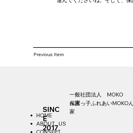
運んでくださいね。そして、保
Previous Item
​一般社団法人 MOKO
ん家
​保護っ子ふれあいMOKO
SINC
家
HOME
E
ABOUT US
2017
CONSEPT