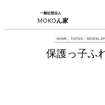
一般社団法人
MOKO
ん家
HOME
TOPICS
RENTAL S
保護っ子ふ