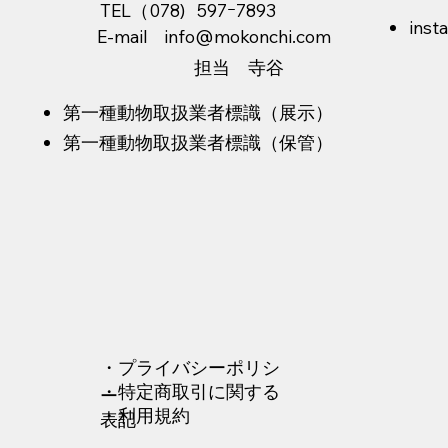
TEL（078) 597ｰ7893
ins
E-mail
info@mokonchi.com
​担当 寺谷
​第一種動物取扱業者標識（展示）
​第一種動物取扱業者標識（保管）
​・プライバシーポリシ
​・特定商取引に関する
ー
・利用規約
表記