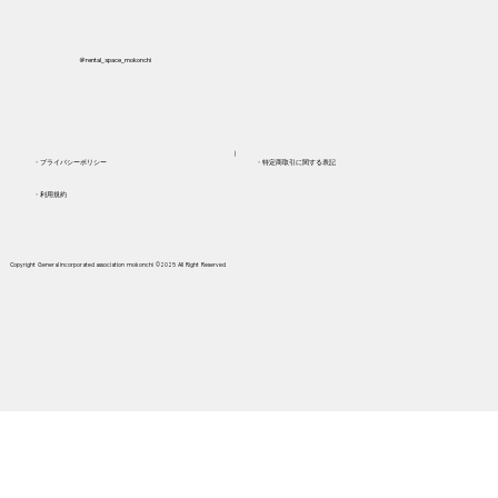
＠rental_space_mokonchi
​┃
​・プライバシーポリシー
​・特定商取引に関する表記
・利用規約
Copyright General incorporated association mokonchi ©2025 AII Right Reserved