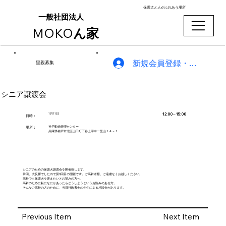
保護犬と人がふれあう場所
一般社団法人
MOKO
ん家
新規会員登録・ログイン
里親募集
シニア譲渡会
12:00～15:00
1月11日
​日時：
神戸動物管理センター
場所：
兵庫県神戸市北区山田町下谷上字中一里山１４－１
シニアのための保護犬譲渡会を開催致します。
前回、大反響でしたので第3回目の開催です。ご高齢者様、ご遠慮なくお越しください。
高齢でも保護犬を迎えたいとお望みの方へ。
高齢のために私になにかあったらどうしようというお悩みのある方。
そんなご高齢の方のために、当日行政書士の先生による相談会があります。
Previous Item
Next Item