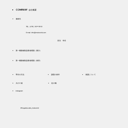
COMPANY 会社概要
​連絡先
TEL（078) 597ｰ7893
E-mail
info@mokonchi.com
​担当 寺谷
​第一種動物取扱業者標識（展示）
​第一種動物取扱業者標識（保管）
寄付の方法
譲渡の条件
保護について
犬の十戒
虹の橋
instagram
＠hogokkocafe_mokonchi