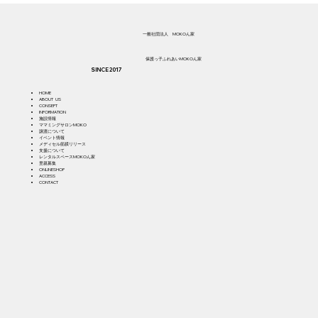
​一般社団法人 MOKOん家
​保護っ子ふれあいMOKOん家
SINCE 2017
HOME
ABOUT US
CONSEPT
INFORMATION
施設情報
ママミングサロンMOKO
譲渡について
イベント情報
メディセル筋膜リリース
支援について
​レ
ンタルスペースMOKOん家
​里親募集
ONLINESHOP
ACCESS
CONTACT