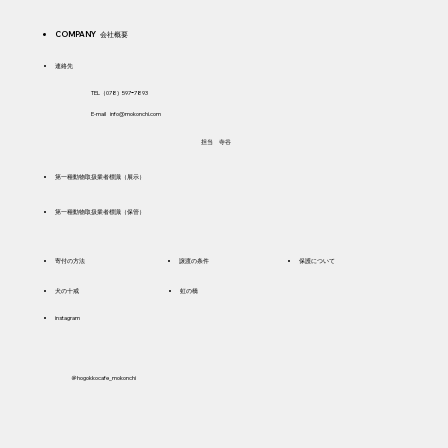
COMPANY 会社概要
​連絡先
TEL（078) 597ｰ7893
E-mail
info@mokonchi.com
​担当 寺谷
​第一種動物取扱業者標識（展示）
​第一種動物取扱業者標識（保管）
寄付の方法
譲渡の条件
保護について
犬の十戒
虹の橋
instagram
＠hogokkocafe_mokonchi