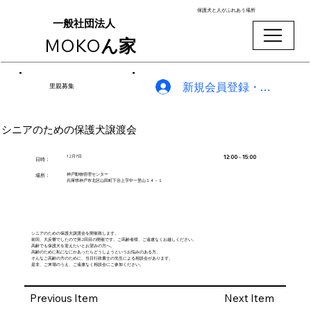
保護犬と人がふれあう場所
一般社団法人
MOKO
ん家
新規会員登録・ログイン
里親募集
シニアのための保護犬譲渡会
12:00～15:00
12月7日
​日時：
神戸動物管理センター
場所：
兵庫県神戸市北区山田町下谷上字中一里山１４－１
シニアのための保護犬譲渡会を開催致します。
前回、大反響でしたので第2回目の開催です。ご高齢者様、ご遠慮なくお越しください。
高齢でも保護犬を迎えたいとお望みの方へ。
高齢のために私になにかあったらどうしようというお悩みのある方。
そんなご高齢の方のために、当日行政書士の先生による相談会があります。
是非、ご来場のうえ、ご遠慮なく相談会にご参加ください。
Previous Item
Next Item