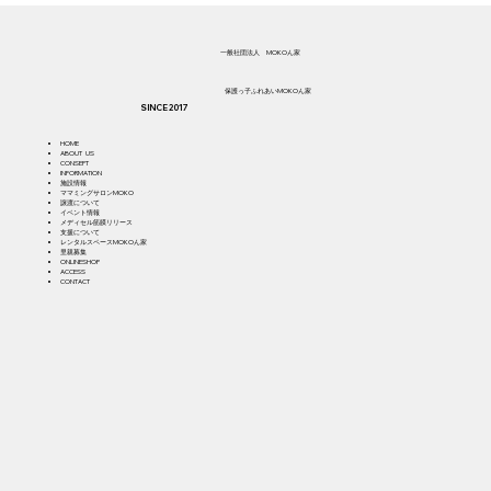
​一般社団法人 MOKOん家
​保護っ子ふれあいMOKOん家
SINCE 2017
HOME
ABOUT US
CONSEPT
INFORMATION
施設情報
ママミングサロンMOKO
譲渡について
イベント情報
メディセル筋膜リリース
支援について
​レ
ンタルスペースMOKOん家
​里親募集
ONLINESHOP
ACCESS
CONTACT