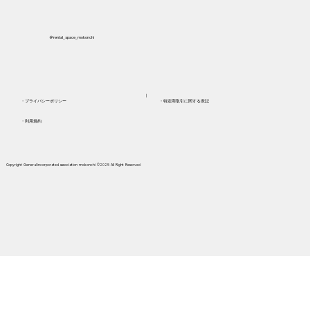
＠rental_space_mokonchi
​┃
​・プライバシーポリシー
​・特定商取引に関する表記
・利用規約
Copyright General incorporated association mokonchi ©2025 AII Right Reserved