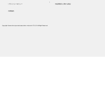
​┃
​・プライバシーポリシー
​・特定商取引に関する表記
・利用規約
Copyright General incorporated association mokonchi ©2025 AII Right Reserved