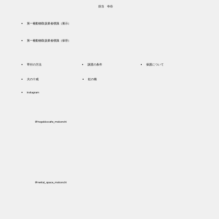
​担当 寺谷
​第一種動物取扱業者標識（展示）
​第一種動物取扱業者標識（保管）
寄付の方法
譲渡の条件
保護について
犬の十戒
虹の橋
instagram
＠hogokkocafe_mokonchi
＠rental_space_mokonchi