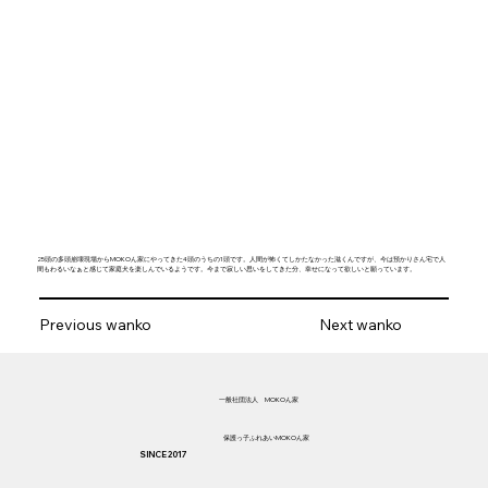
25頭の多頭崩壊現場からMOKOん家にやってきた4頭のうちの1頭です。人間が怖くてしかたなかった滋くんですが、今は預かりさん宅で人
間もわるいなぁと感じて家庭犬を楽しんでいるようです。今まで寂しい思いをしてきた分、幸せになって欲しいと願っています。
Previous wanko
Next wanko
​一般社団法人 MOKOん家
​保護っ子ふれあいMOKOん家
SINCE 2017