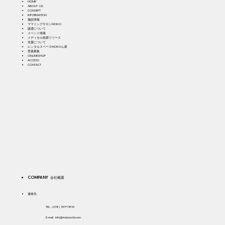
HOME
ABOUT US
CONSEPT
INFORMATION
施設情報
ママミングサロンMOKO
譲渡について
イベント情報
メディセル筋膜リリース
支援について
​レ
ンタルスペースMOKOん家
​里親募集
ONLINESHOP
ACCESS
CONTACT
COMPANY 会社概要
​連絡先
TEL（078) 597ｰ7893
E-mail
info@mokonchi.com