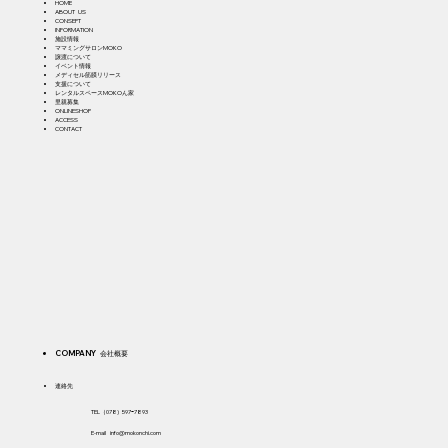
HOME
ABOUT US
CONSEPT
INFORMATION
施設情報
ママミングサロンMOKO
譲渡について
イベント情報
メディセル筋膜リリース
支援について
​レ
ンタルスペースMOKOん家
​里親募集
ONLINESHOP
ACCESS
CONTACT
COMPANY 会社概要
​連絡先
TEL（078) 597ｰ7893
E-mail
info@mokonchi.com