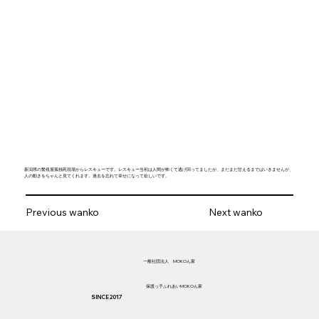
新潟県の繁殖屋孤独死現場からレスキューです。レスキュー当初は人間が怖くて逃げ回ってましたが、まだまだ甘えるまではいきませんが、
人の動きをちゃんと見てくれます。過去を忘れて幸せになって欲しいです。
Previous wanko
Next wanko
​一般社団法人 MOKOん家
​保護っ子ふれあいMOKOん家
SINCE 2017