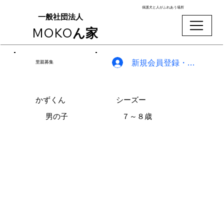
保護犬と人がふれあう場所
一般社団法人
MOKO
ん家
新規会員登録・ログイン
里親募集
かずくん
シーズー
男の子
７～８歳