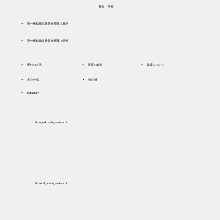
​担当 寺谷
​第一種動物取扱業者標識（展示）
​第一種動物取扱業者標識（保管）
寄付の方法
譲渡の条件
保護について
犬の十戒
虹の橋
instagram
＠hogokkocafe_mokonchi
＠rental_space_mokonchi