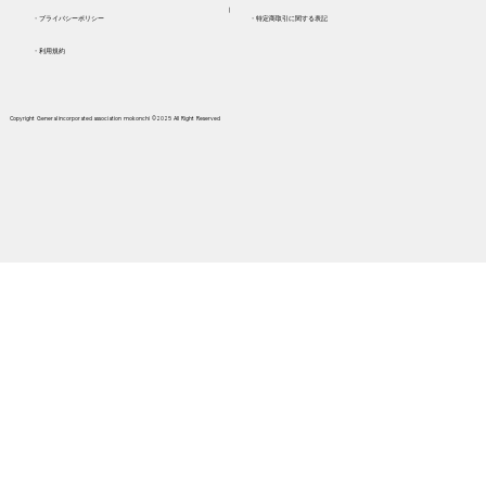
​┃
​・プライバシーポリシー
​・特定商取引に関する表記
・利用規約
Copyright General incorporated association mokonchi ©2025 AII Right Reserved