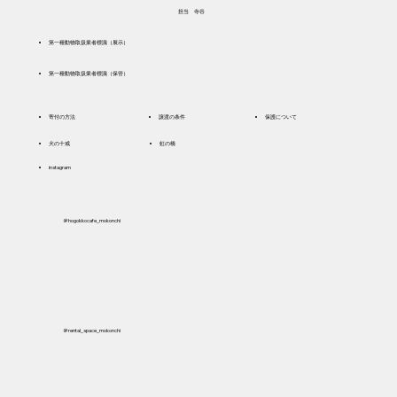
​担当 寺谷
​第一種動物取扱業者標識（展示）
​第一種動物取扱業者標識（保管）
寄付の方法
譲渡の条件
保護について
犬の十戒
虹の橋
instagram
＠hogokkocafe_mokonchi
＠rental_space_mokonchi