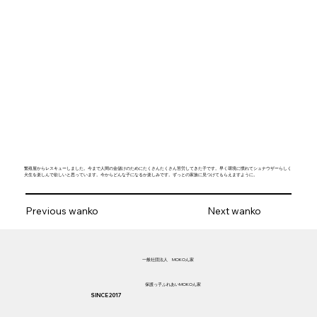
繁殖屋からレスキューしました。今まで人間の金儲けのためにたくさんたくさん苦労してきた子です。早く環境に慣れてシュナウザーらしく
犬生を楽しんで欲しいと思っています。今からどんな子になるか楽しみです。ずっとの家族に見つけてもらえますように。
Previous wanko
Next wanko
​一般社団法人 MOKOん家
​保護っ子ふれあいMOKOん家
SINCE 2017