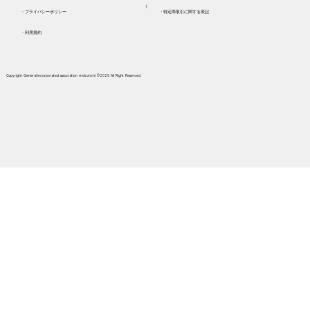
​┃
​・プライバシーポリシー
​・特定商取引に関する表記
・利用規約
Copyright General incorporated association mokonchi ©2025 AII Right Reserved