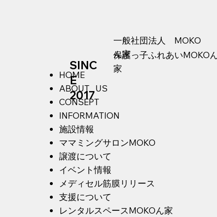
​一般社団法人 MOKO
ん家
​保護っ子ふれあいMOKO
SINC
家
HOME
E
ABOUT US
2017
CONSEPT
INFORMATION
施設情報
ママミングサロンMOKO
譲渡について
イベント情報
メディセル筋膜リリース
支援について
​レ
ンタルスペースMOKOん家