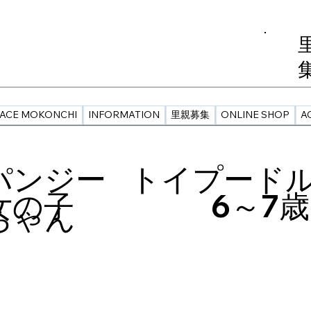
PACE MOKONCHI
INFORMATION
里親募集
ONLINE SHOP
A
パンジー
トイプード
女の子
6～7歳
ちゃん